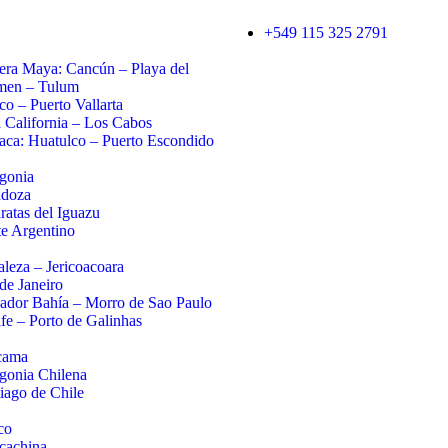
+549 115 325 2791
era Maya: Cancún – Playa del
men – Tulum
sco – Puerto Vallarta
 California – Los Cabos
ca: Huatulco – Puerto Escondido
gonia
doza
ratas del Iguazu
e Argentino
aleza – Jericoacoara
de Janeiro
ador Bahía – Morro de Sao Paulo
fe – Porto de Galinhas
cama
gonia Chilena
iago de Chile
co
cachina