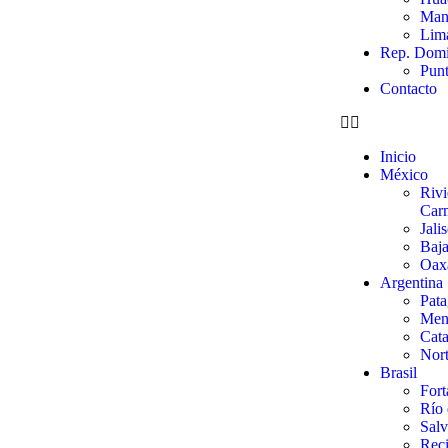
Man
Lim
Rep. Domi
Pun
Contacto
Inicio
México
Rivi
Car
Jali
Baja
Oaxa
Argentina
Pata
Men
Cata
Nort
Brasil
Fort
Río 
Salv
Reci