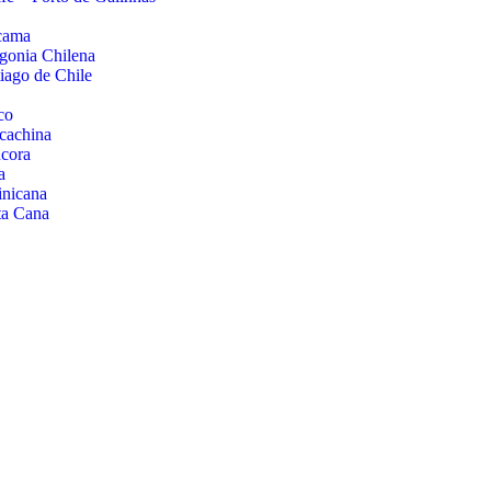
cama
gonia Chilena
iago de Chile
co
cachina
cora
a
nicana
ta Cana