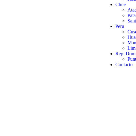
Chile
Ata
Pata
Sant
Peru
Cus
Hua
Man
Lim
Rep. Domi
Pun
Contacto