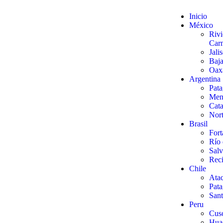
Inicio
México
Rivi
Car
Jali
Baja
Oaxa
Argentina
Pata
Men
Cata
Nort
Brasil
Fort
Río 
Salv
Reci
Chile
Ata
Pata
Sant
Peru
Cus
Hua