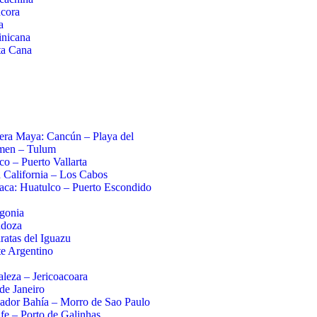
cora
a
nicana
ta Cana
era Maya: Cancún – Playa del
men – Tulum
sco – Puerto Vallarta
 California – Los Cabos
ca: Huatulco – Puerto Escondido
gonia
doza
ratas del Iguazu
e Argentino
aleza – Jericoacoara
de Janeiro
ador Bahía – Morro de Sao Paulo
fe – Porto de Galinhas