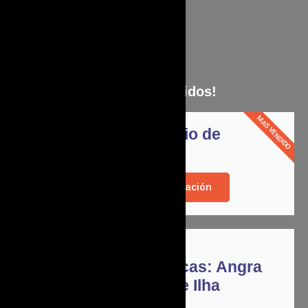
Los mas vendidos!
MAS VENDIDO
1 día en Rio de
Janeiro!
Mas Información
Tour Islas
Paradisíacas: Angra
dos Reis e Ilha
Grande!