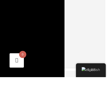
Tour a Búzios Premium!
30 Min.
Ingles - Español
Descripción
Desde
$0.00
0
Ver Tour
Spanish




