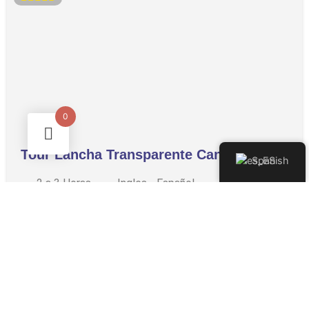
0
Tour Lancha Transparente Cancun!
Spanish
2 a 3 Horas
Ingles - Español
Disfruta de esta increíble experiencia !! Iniciamos nuestro
recorrido con Nichupte, una reserva natural de más de 3 mil
hectáreas. Posteriormente nos dirigiremos hacia el
maravilloso mar de caribe y al finalizar recorreremos un
magnífico arrecife.