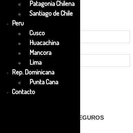
Patagonia Chilena
Duración
Santiago de Chile
día(s)
Peru
Mayor a 8 Años
Cusco
Huacachina
Menor (4 a 8 años)
Mancora
Lima
Rep. Dominicana
Pagar un depósito de
50%
Punta Cana
Contacto
Reservar
PAGOS SEGUROS