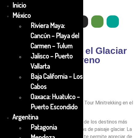
Inicio
México
Riviera Maya:
Cancún – Playa del
Carmen – Tulum
Minitrekking por el Glaciar
Jalisco – Puerto
Perito Moreno
Vallarta
Baja California – Los
Cabos
¿Sueñas con volar?
Oaxaca: Huatulco –
Sumérgete en la maravilla natural del Tour Minitrekking en el
Puerto Escondido
glaciar Perito Moreno.
Argentina
Los Glaciares Perito Moreno son uno de los destinos más
Patagonia
impresionantes del mundo en términos de paisaje glaciar. La
Mendoza
experiencia de caminar sobre el hielo te permite apreciar de