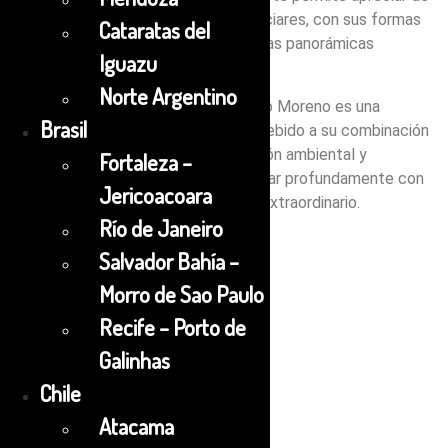
cerca la majestuosidad de estos glaciares, con sus formas
Cataratas del
únicas, tonos de azul profundo y vistas panorámicas
Iguazu
espectaculares.
Norte Argentino
El minitrekking en los Glaciares Perito Moreno es una
Brasil
experiencia especial recomendada debido a su combinación
de belleza natural, aventura, educación ambiental y
Fortaleza –
accesibilidad, que te permite conectar profundamente con
Jericoacoara
un entorno natural verdaderamente extraordinario.
Río de Janeiro
Salvador Bahía –
Morro de Sao Paulo
$
380.00
Recife – Porto de
Galinhas
Chile
Fecha de inicio
Atacama