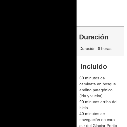
Duración
Duración: 6 horas
Incluido
60 minutos de
caminata en bosque
andino patagónico
(ida y vuelta)
90 minutos arriba del
hielo
40 minutos de
navegación en cara
sur del Glaciar Perito