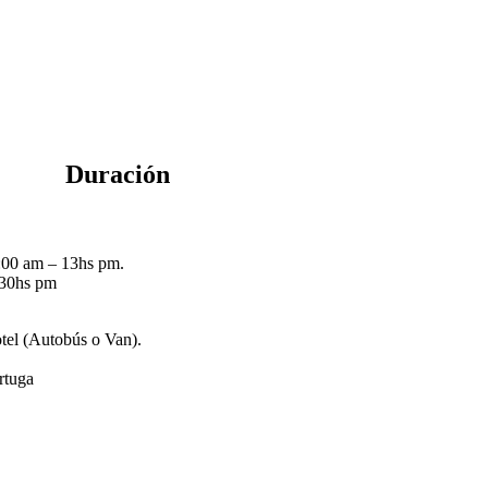
Duración
1:00 am – 13hs pm.
.30hs pm
otel (Autobús o Van).
rtuga