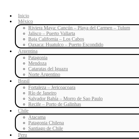
Ir
al
Inicio
contenido
México
Riviera Maya: Cancún – Playa del Carmen – Tulum
Jalisco – Puerto Vallarta
Baja California – Los Cabos
Oaxaca: Huatulco – Puerto Escondido
Argentina
Patagonia
Mendoza
Cataratas del Iguazu
Norte Argentino
Brasil
Fortaleza – Jericoacoara
Río de Janeiro
Salvador Bahía – Morro de Sao Paulo
Recife – Porto de Galinhas
Chile
Atacama
Patagonia Chilena
Santiago de Chile
Peru