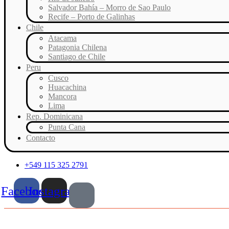
Salvador Bahía – Morro de Sao Paulo
Recife – Porto de Galinhas
Chile
Atacama
Patagonia Chilena
Santiago de Chile
Peru
Cusco
Huacachina
Mancora
Lima
Rep. Dominicana
Punta Cana
Contacto
+549 115 325 2791
Facebook
Instagram