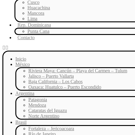
Cusco
Huacachina
Mancora
Lima
Rep. Dominicana
Punta Cana
Contacto
Inicio
México
Riviera Maya: Cancún – Playa del Carmen – Tulum
Jalisco – Puerto Vallarta
Baja California – Los Cabos
Oaxaca: Huatulco – Puerto Escondido
Argentina
Patagonia
Mendoza
Cataratas del Iguazu
Norte Argentino
Brasil
Fortaleza – Jericoacoara
Río de Janeiro