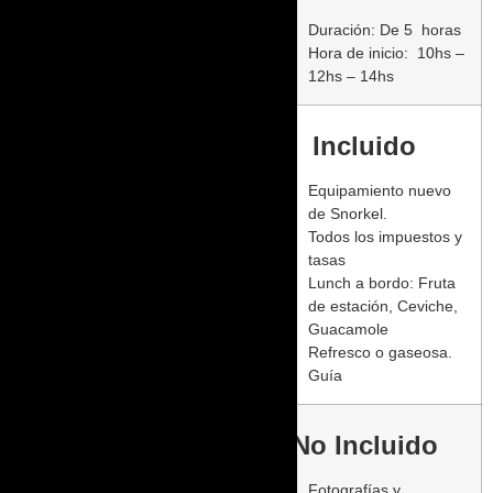
Duración: De 5 horas
Hora de inicio: 10hs –
12hs – 14hs
Incluido
Equipamiento nuevo
de Snorkel.
Todos los impuestos y
tasas
Lunch a bordo: Fruta
de estación, Ceviche,
Guacamole
Refresco o gaseosa.
Guía
No Incluido
Fotografías y