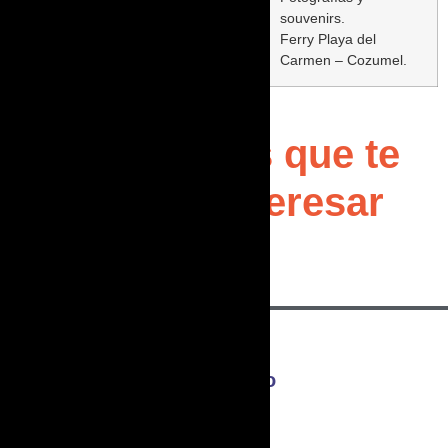
souvenirs.
Ferry Playa del
Carmen – Cozumel.
Otros Tours que te
pueden Interesar
Información de Contacto
+549 115 325 2791