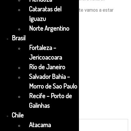
Cataratas del
Apenas llegas al muelle de Cozumel, te vamos a estar
esperando!
Iguazu
Norte Argentino
Brasil
Fortaleza –
$
70.00
Jericoacoara
Río de Janeiro
Salvador Bahía –
Fecha de inicio
Morro de Sao Paulo
Duración
Recife – Porto de
día(s)
Galinhas
Chile
Mayor a 8 Años
Atacama