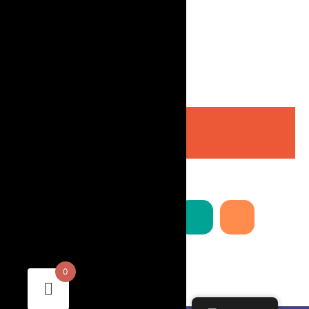
Info@paraviajantes.com
Menú Legal
Aviso Legal
Política de Cookies
Política de Privacidad
Aviso Legal
Política de Cookies
Política de Privacidad
Sociales
0