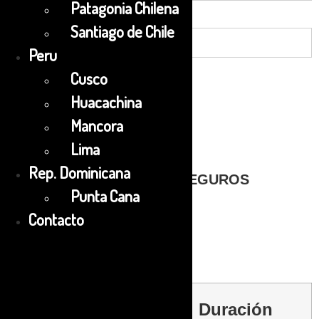
Patagonia Chilena
Menor (4 a 8 años)
Santiago de Chile
Peru
Cusco
Pagar un depósito de
30%
Huacachina
Reservar
Mancora
Lima
Rep. Dominicana
PAGOS SEGUROS
Punta Cana
Contacto
Duración